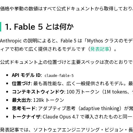
価格や挙動の数値はすべて公式ドキュメントから取得しており
1. Fable 5 とは何か
Anthropic の説明によると、Fable 5 は「Mythos クラスのモデルを
ィアで初めて広く提供されるモデルです（
発表記事
）。
公式ドキュメント上の位置づけと主要スペックは次のとおりで
API モデル ID
:
claude-fable-5
位置づけ
: 最も高性能な、広く一般提供されるモデル。
コンテキストウィンドウ
: 100 万トークン（1M token
最大出力
: 128k トークン
思考モード
: アダプティブ思考（adaptive thinking）
トークナイザ
: Claude Opus 4.7 で導入されたものと同一
発表記事では、ソフトウェアエンジニアリング・ビジョン・長文コン