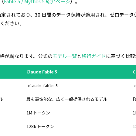
（
Fable 5 / Mythos 5 紹介ページ
）。
dels」に指定されており、30 日間のデータ保持が適用され、ゼロデータ保
ください。
価格が異なります。公式の
モデル一覧
と
移行ガイド
に基づく比較
Claude Fable 5
C
claude-fable-5
ル
最も高性能な、広く一般提供されるモデル
1M トークン
128k トークン
1