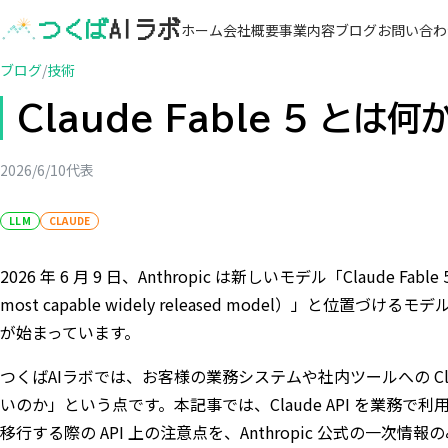
つくば
AIラボ
ホーム
会社概要
事業内容
ブログ
お問い合わ
ブログ
/
技術
Claude Fable 5 と
2026/6/10
代表
LLM
CLAUDE
2026 年 6 月 9 日、Anthropic は新しいモデル「Claude 
most capable widely released model）」と位置づけるモデル
が始まっています。
つくばAIラボでは、お客様の業務システムや社内ツールへの Cl
いのか」という点です。本記事では、Claude API を業務で利用して
移行する際の API 上の注意点を、Anthropic 公式の一次