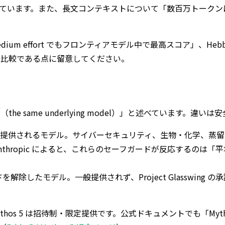
ます。また、長文コンテキストについて「数百万トークンにわたって集中力を保
「medium effort でもフロンティアモデル中で最高スコア」、Hebb
示する比較である点に留意してください。
基盤モデル（the same underlying model）」と述べてい
）を備え、一般提供されるモデル。サイバーセキュリティ、生物・化学、蒸留
thropic によると、これらのセーフガードが反応するのは「平均してセッシ
たモデル。一般提供されず、Project Glasswing の承認済み顧
Mythos 5 は招待制・限定提供です。公式ドキュメントでも「Myt